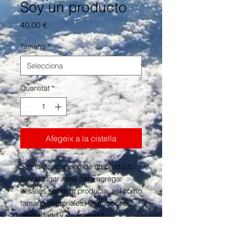
Soy un producto
Price
40,00 €
Tamaño
*
Quantitat
*
Afegeix a la cistella
Soy la descripción de un producto. 
Soy el lugar ideal para agregar 
detalles sobre tu producto, así como 
tamaño, materiales, instrucciones 
de cuidado y de limpieza.