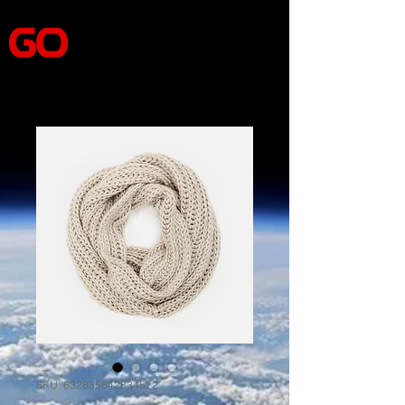
SKU: 632835642834572