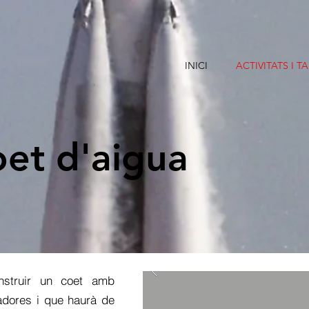
INICI
ACTIVITATS I T
et d'aigua
nstruir un coet amb
zadores i que haurà de