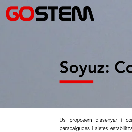
Soyuz: Co
Us proposem dissenyar i co
paracaigudes i aletes estabilit