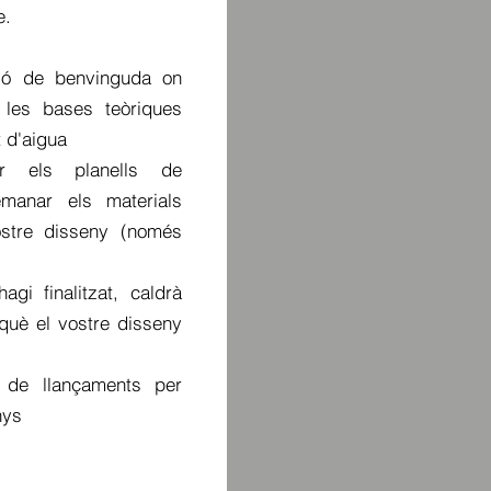
e.
sió de benvinguda on
 les bases teòriques
t d'aigua
ar els planells de
manar els materials
ostre disseny (només
gi finalitzat, caldrà
què el vostre disseny
 de llançaments per
nys