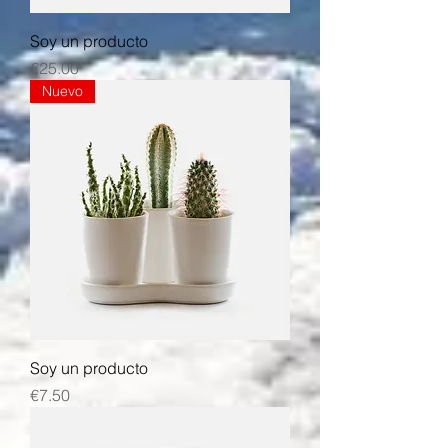
Soy un producto
Price
€25.00
Nuevo
Soy un producto
Price
€7.50