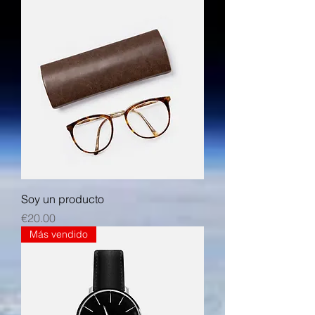
Soy un producto
Price
€20.00
Más vendido