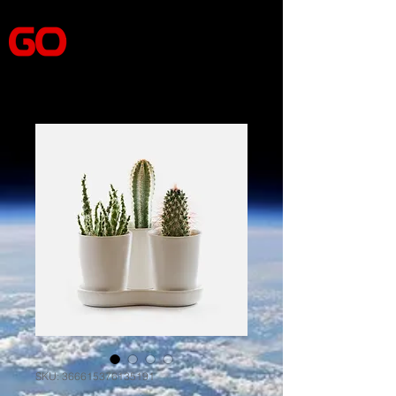
SKU: 366615376135191