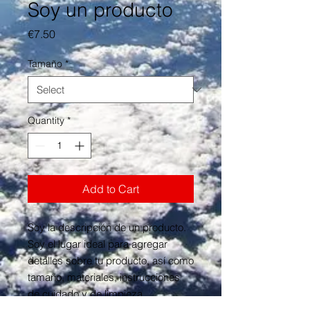
Soy un producto
Price
€7.50
Tamaño
*
Quantity
*
Add to Cart
Soy la descripción de un producto. 
Soy el lugar ideal para agregar 
detalles sobre tu producto, así como 
tamaño, materiales, instrucciones 
de cuidado y de limpieza.